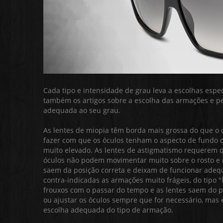
Cada tipo e intensidade de grau leva a escolhas espec
também os artigos sobre a escolha das armações e peç
adequada ao seu grau.
As lentes de miopia têm borda mais grossa do que o 
fazer com que os óculos tenham o aspecto de fundo 
muito elevado. As lentes de astigmatismo requerem q
óculos não podem movimentar muito sobre o rosto e n
saem da posição correta e deixam de funcionar adeq
contra-indicadas as armações muito frágeis, do tipo 
frouxos com o passar do tempo e as lentes saem do p
ou ajustar os óculos sempre que for necessário, ma
escolha adequada do tipo de armação.