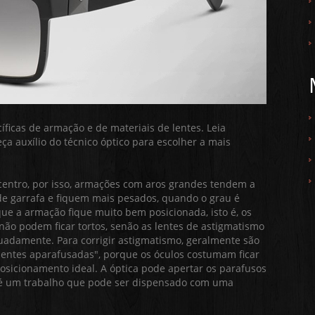
íficas de armação e de materiais de lentes. Leia
a auxílio do técnico óptico para escolher a mais
centro, por isso, armações com aros grandes tendem a
de garrafa e fiquem mais pesados, quando o grau é
ue a armação fique muito bem posicionada, isto é, os
ão podem ficar tortos, senão as lentes de astigmatismo
uadamente. Para corrigir astigmatismo, geralmente são
"lentes aparafusadas", porque os óculos costumam ficar
osicionamento ideal. A óptica pode apertar os parafusos
s é um trabalho que pode ser dispensado com uma