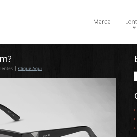
Marca
Len
im?
lentes
Clique Aqui