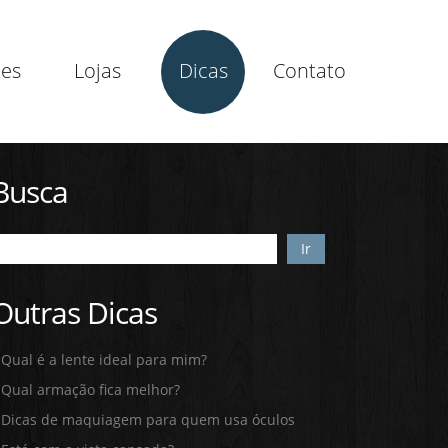
tes
Lojas
Dicas
Contato
Busca
Ir
Outras Dicas
Qual é a lente ideal para mim?
Qual armação fica melhor?
Dicas de maquiagem para quem usa óculos