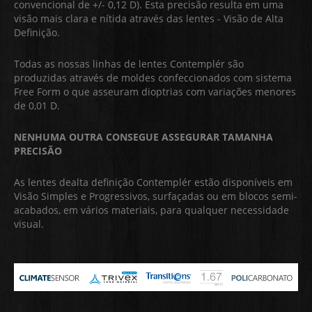
convencional de +/- 0,12 D). Esta precisão resulta em uma
visão mais clara e nítida através das lentes - Visão de Alta
Definição.
Todas as nossas linhas de lentes Contemplér são
produzidas através de moldes confeccionados com sistema
Free Form o que asseuram dioptrias com variações menores
de 0,01 D.
NENHUMA OUTRA CONSEGUE ASSEGURAR TAMANHA
PRECISÃO
As lentes dealta definição Contemplér estão disponíveis em
Visão Simples e Progressivos, surfaçadas ou em blocos semi-
acabados, em vários materiais, para qualquer necessidade
visual.