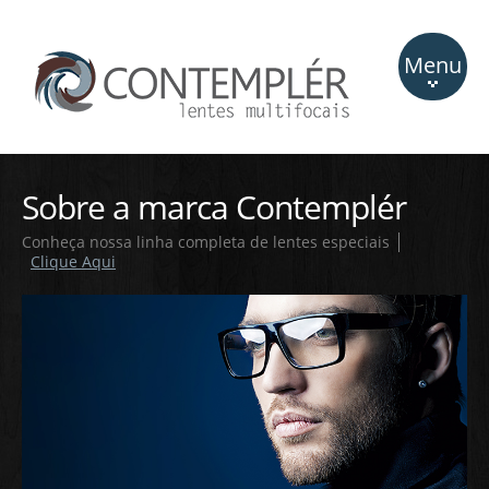
Menu
Marca
Sobre a marca Contemplér
Lentes
Conheça nossa linha completa de lentes especiais
Lojas
Clique Aqui
Dicas
Contato