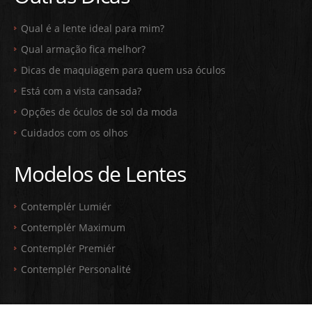
Qual é a lente ideal para mim?
Qual armação fica melhor?
Dicas de maquiagem para quem usa óculos
Está com a vista cansada?
Opções de óculos de sol da moda
Cuidados com os olhos
Modelos de Lentes
Contemplér Lumiér
Contemplér Maximum
Contemplér Premiér
Contemplér Personalité