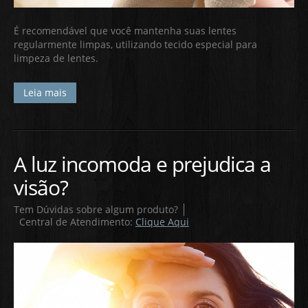
É recomendável que você mantenha suas lentes
regularmente limpas, utilizando tecido especial para
limpeza de lentes.
Leia mais
A luz incomoda e prejudica a
visão?
Tem Dúvidas sobre algum produto?
Central de Atendimento:
Clique Aqui