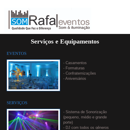
Serviços e Equipamentos
EVENTOS
- Casamentos
- Formaturas
- Confraternizações
- Aniversários
- 15 anos
- Eventos Corporativos
- Cerimônias Religiosas
- Festas Infantis
SERVIÇOS
- Sistema de Sonorização
(pequeno, médio e grande
porte)
- DJ com todos os gêneros