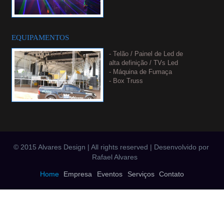
musicais
- Sistema de imagem
- Sistema de iluminação
arquitetural
EQUIPAMENTOS
- Luz Cênica
- Laser Show
- Telão / Painel de Led de
- Sky walker
alta definição / TVs Led
- Queima de fogos
- Máquina de Fumaça
- Fogos indoor
- Box Truss
- Estrutura em X
- Gradil
- Moving Beam
- Backdrop
- Tapete Xadrez
- Tendas
- Palco (diversos tamanhos)
© 2015 Alvares Design | All rights reserved | Desenvolvido por
- Microfones sem fio
Rafael Alvares
Home
Empresa
Eventos
Serviços
Contato