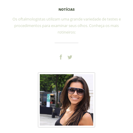
Exames oftalmológicos
NOTÍCIAS
Os oftalmologistas utilizam uma grande variedade de testes e
procedimentos para examinar seus olhos. Conheça os mais
rotineiros: