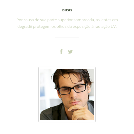
Óculos Degradê
DICAS
Por causa de sua parte superior sombreada, as lentes em
degradê protegem os olhos da exposição à radiação UV.
Óculos ideal