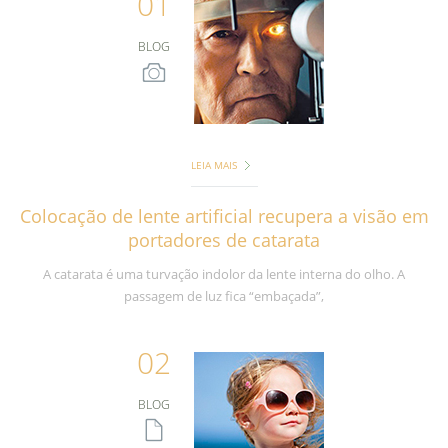
01
BLOG
LEIA MAIS
Colocação de lente artificial recupera a visão em
portadores de catarata
A catarata é uma turvação indolor da lente interna do olho. A
passagem de luz fica “embaçada”,
02
BLOG