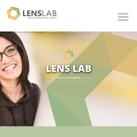
L
E
N
S
L
A
B
Focada em lentes de qualidade