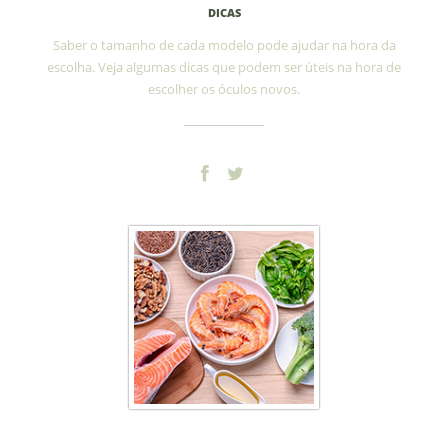
DICAS
Saber o tamanho de cada modelo pode ajudar na hora da
escolha. Veja algumas dicas que podem ser úteis na hora de
escolher os óculos novos.
Ômega 3 e a Visão