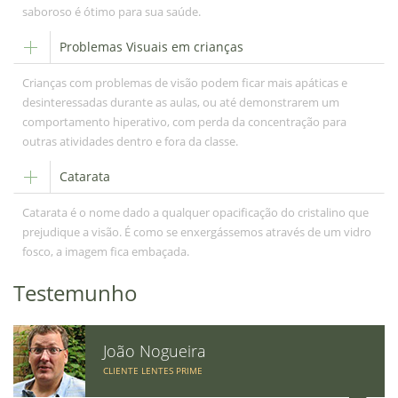
saboroso é ótimo para sua saúde.
Problemas Visuais em crianças
Crianças com problemas de visão podem ficar mais apáticas e
desinteressadas durante as aulas, ou até demonstrarem um
comportamento hiperativo, com perda da concentração para
outras atividades dentro e fora da classe.
Catarata
Catarata é o nome dado a qualquer opacificação do cristalino que
prejudique a visão. É como se enxergássemos através de um vidro
fosco, a imagem fica embaçada.
Testemunho
João Nogueira
CLIENTE LENTES PRIME