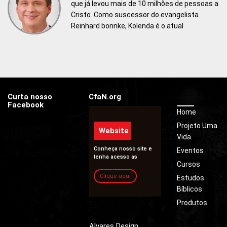
que já levou mais de 10 milhões de pessoas a
Cristo. Como suscessor do evangelista
Reinhard bonnke, Kolenda é o atual
presidente do CfaN, um ministério que já
realizou alguns dos maiores eventos
evangelísticos da História, e seus programas
de televisão são transmitidos para mais de
118 países.
Curta nosso
CfaN.org
Facebook
Home
Projeto Uma
Website
Vida
Conheça nosso site e
Eventos
tenha acesso as
Cursos
novidades e produtos
do ministério.
Clique aqui
Estudos
Bíblicos
Produtos
Alvares
Design