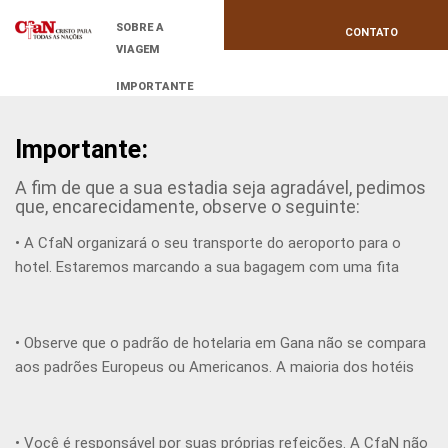
SOBRE A
CONTATO
VIAGEM
IMPORTANTE
Importante:
A fim de que a sua estadia seja agradável, pedimos
que, encarecidamente, observe o seguinte:
• A CfaN organizará o seu transporte do aeroporto para o
hotel. Estaremos marcando a sua bagagem com uma fita
vermelha e, por favor, escreva: ‘CFAN’ na sua mala. Desta
forma, será mais fácil para nosso pessoal identificar as malas
dos nossos visitantes.
• Observe que o padrão de hotelaria em Gana não se compara
aos padrões Europeus ou Americanos. A maioria dos hotéis
em Gana são caros, porém simples: tanto a água quanto a
eletricidade, poderão ser cortados sem nenhum aviso prévio. A
CfaN não se responsabilizará por falta de serviço ou higiene
• Você é responsável por suas próprias refeições. A CfaN não