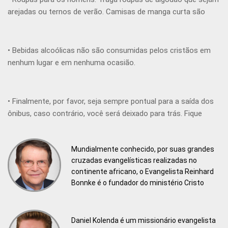
arejadas ou ternos de verão. Camisas de manga curta são
aceitáveis para durante o dia. Sapatos fechados, porém, não
tênis.
• Bebidas alcoólicas não são consumidas pelos cristãos em
nenhum lugar e em nenhuma ocasião.
• Finalmente, por favor, seja sempre pontual para a saída dos
ônibus, caso contrário, você será deixado para trás. Fique
sempre próximo ao seu líder (Emerson ou Illa Rocha),
especialmente após cada evento, pois estaremos sempre
Mundialmente conhecido, por suas grandes
dirigindo em comboios.
cruzadas evangelísticas realizadas no
continente africano, o Evangelista Reinhard
Bonnke é o fundador do ministério Cristo
para todas as Nações (CfaN).
Daniel Kolenda é um missionário evangelista