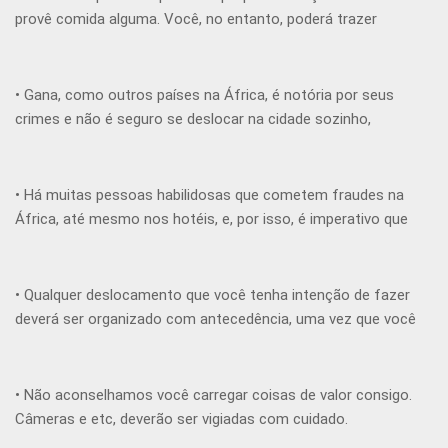
nos hotéis.
provê comida alguma. Você, no entanto, poderá trazer
consigo alguma comida enlatada ou seca (veja a lista abaixo)
e uma chaleira elétrica (220V) para ferver água.
• Gana, como outros países na África, é notória por seus
crimes e não é seguro se deslocar na cidade sozinho,
especialmente à noite. Vocês serão escoltados para a
Conferência do Fogo e para a Campanha Evangelística.
• Há muitas pessoas habilidosas que cometem fraudes na
África, até mesmo nos hotéis, e, por isso, é imperativo que
você não siga ou dê nenhuma informação pessoal à alguém
que você não conhece.
• Qualquer deslocamento que você tenha intenção de fazer
deverá ser organizado com antecedência, uma vez que você
terá que ser escoltado para isso.
• Não aconselhamos você carregar coisas de valor consigo.
Câmeras e etc, deverão ser vigiadas com cuidado.