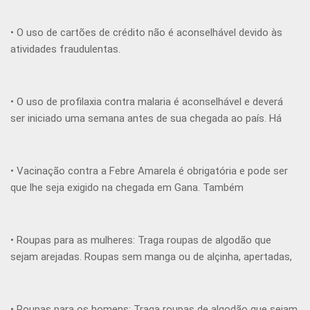
• O uso de cartões de crédito não é aconselhável devido às
atividades fraudulentas.
• O uso de profilaxia contra malaria é aconselhável e deverá
ser iniciado uma semana antes de sua chegada ao país. Há
muitas variedades de comprimidos a serem usados e o único
a ser evitado é a ‘Cloroquina’, uma vez que a malária se fez
resistente a este medicamento.
• Vacinação contra a Febre Amarela é obrigatória e pode ser
que lhe seja exigido na chegada em Gana. Também
recomendamos a vacinação contra tétano, hepatite A,
hepatite B, febre tifóide, meningite e raiva.
• Roupas para as mulheres: Traga roupas de algodão que
sejam arejadas. Roupas sem manga ou de alçinha, apertadas,
transparentes ou saias curtas não são aceitas pelos cristãos
locais. Calças leves e vestidos abaixo do joelho são bem
aceitos. Sapatos fechados, porém, não tênis.
• Roupas para os homens: Traga roupas de algodão que sejam