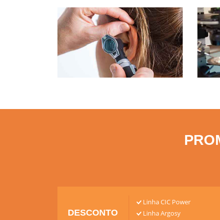
Profissionais
L
capacitados
PRO
Linha CIC Power
DESCONTO
Linha Argosy