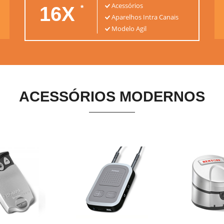
Acessórios
16X
*
Aparelhos Intra Canais
Modelo Agil
ACESSÓRIOS MODERNOS