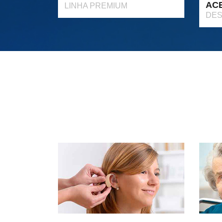
AC
LINHA PREMIUM
DES
Garantia Extendida
segurança para você