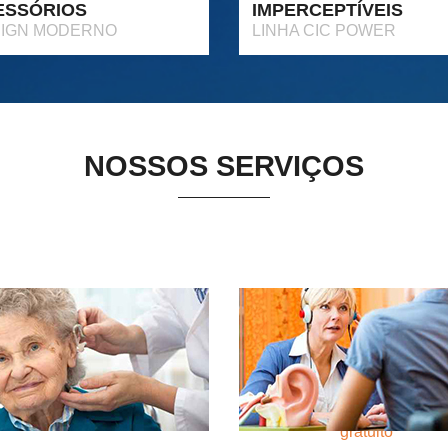
ESSÓRIOS
IMPERCEPTÍVEIS
IGN MODERNO
LINHA CIC POWER
NOSSOS SERVIÇOS
Home Care
Exame de
Audiometria
comodidade e agilidade
gratuito