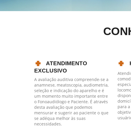
CON
ATENDIMENTO
EXCLUSIVO
Atendi
comodi
A avaliação auditiva compreende-se a
especi
anamnese, meatoscopia, audiometria,
locomo
seleção e indicação do aparelho e é
dispon
um momento muito importante entre
domicí
o Fonoaudiólogo e Paciente. É através
para a
desta avaliação que podemos
objeti
mensurar e sugerir ao paciente o que
usuári
se adéqua melhor às suas
necessidades.