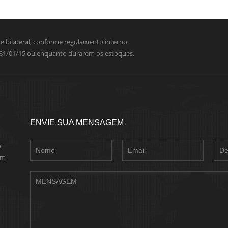
 bilateral, conforme regulamento interno.
é 31/01/15 ou enquanto durarem os estoques.
ENVIE SUA MENSAGEM
o
em