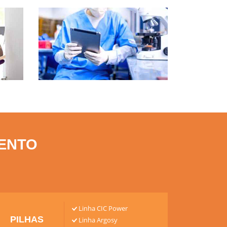
as
Assistência Técnica
multimarcas
ENTO
Linha CIC Power
PILHAS
Linha Argosy