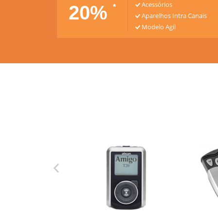
Acessórios
20%
*
Aparelhos Intra Canais
Modelo Agil