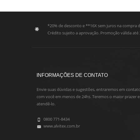
*20% de desconto e **16X sem juros na compra de
Crédito sujeito a aprovação. Promoção válida at
INFORMAÇÕES DE CONTATO
Envie suas dúvidas e sugestões, entraremos em contat
com você em menos de 24hs. Teremos o maior prazer 
atendê-lo.
0800 771-8434
www.alvitex.com.br