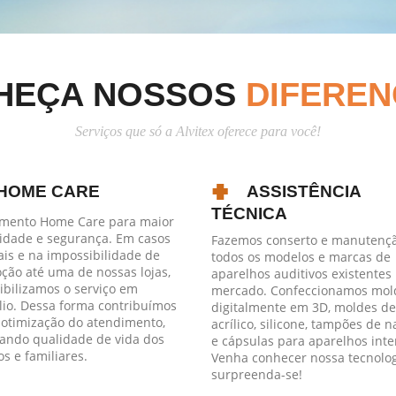
HEÇA NOSSOS
DIFEREN
Serviços que só a Alvitex oferece para você!
HOME CARE
ASSISTÊNCIA
TÉCNICA
mento Home Care para maior
dade e segurança. Em casos
Fazemos conserto e manutenç
ais e na impossibilidade de
todos os modelos e marcas de
ção até uma de nossas lojas,
aparelhos auditivos existentes
ibilizamos o serviço em
mercado. Confeccionamos mol
lio. Dessa forma contribuímos
digitalmente em 3D, moldes de
 otimização do atendimento,
acrílico, silicone, tampões de 
vando qualidade de vida dos
e cápsulas para aparelhos inte
os e familiares.
Venha conhecer nossa tecnolog
surpreenda-se!