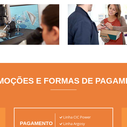
aboratório Próprio
Entrega de Pilh
moderno e equipado
em domicílio
MOÇÕES E FORMAS DE PAGAM
Linha CIC Power
PAGAMENTO
Linha Argosy