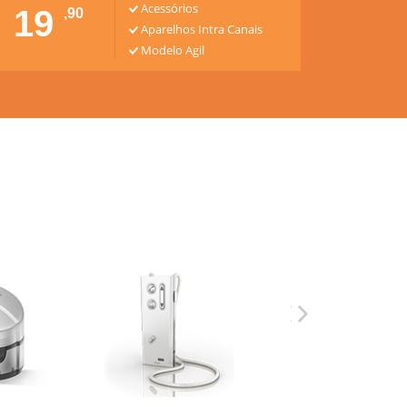
Acessórios
19
,90
Aparelhos Intra Canais
Modelo Agil